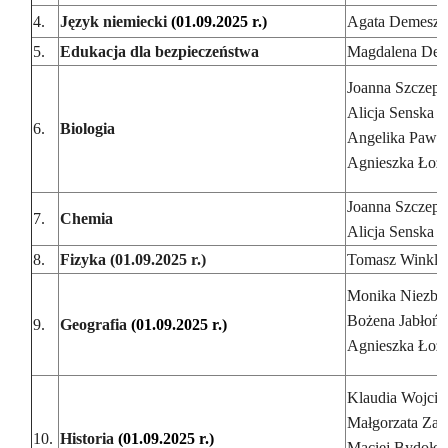
4.
Język niemiecki
(01.09.2025 r.)
Agata Demesz
5.
Edukacja dla bezpieczeństwa
Magdalena De
Joanna Szczepa
Alicja Senska
6.
Biologia
Angelika Pawl
Agnieszka Łozi
Joanna Szczepa
7.
Chemia
Alicja Senska
8.
Fizyka (01.09.2025 r.)
Tomasz Winkle
Monika Niezbe
Bożena Jabłońs
9.
Geografia
(01.09.2025 r.)
Agnieszka Łozi
Klaudia Wojcie
Małgorzata Zal
10.
Historia
(01.09.2025 r.)
Maciej Bydołe