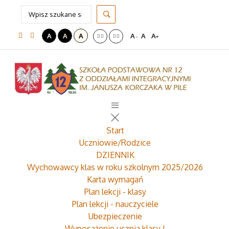
A
A
A
A
A
A
-
+
Start
Uczniowie/Rodzice
DZIENNIK
Wychowawcy klas w roku szkolnym 2025/2026
Karta wymagań
Plan lekcji - klasy
Plan lekcji - nauczyciele
Ubezpieczenie
Wyposażenie ucznia klasy I