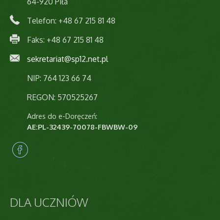
64-920 Piła
Telefon: +48 67 215 81 48
Faks: +48 67 215 81 48
sekretariat@sp12.net.pl
NIP: 764 123 66 74
REGON: 570525267
Adres do e-Doręczeń:
AE:PL-32439-70078-FBWBW-09
DLA
UCZNIÓW