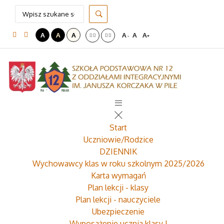
A
A
A
A
A
A
-
+
Start
Uczniowie/Rodzice
DZIENNIK
Wychowawcy klas w roku szkolnym 2025/2026
Karta wymagań
Plan lekcji - klasy
Plan lekcji - nauczyciele
Ubezpieczenie
Wyposażenie ucznia klasy I