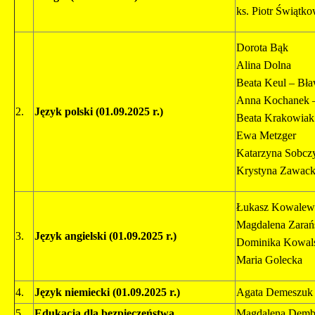
ks. Piotr Świątko
Dorota Bąk
Alina Dolna
Beata Keul – Bła
Anna Kochanek 
2.
Język polski
(01.09.2025 r.)
Beata Krakowiak
Ewa Metzger
Katarzyna Sobcz
Krystyna Zawac
Łukasz Kowalew
Magdalena Zarań
3.
Język angielski (01.09.2025 r.)
Dominika Kowal
Maria Golecka
4.
Język niemiecki
(01.09.2025 r.)
Agata Demeszuk
5.
Edukacja dla bezpieczeństwa
Magdalena Demb