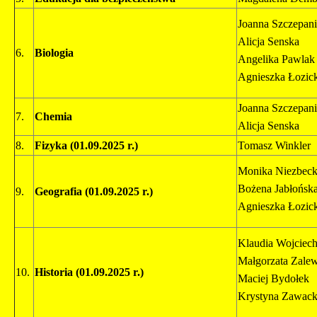
Joanna Szczepan
Alicja Senska
6.
Biologia
Angelika Pawlak
Agnieszka Łozic
Joanna Szczepan
7.
Chemia
Alicja Senska
8.
Fizyka (01.09.2025 r.)
Tomasz Winkler
Monika Niezbec
Bożena Jabłońsk
9.
Geografia
(01.09.2025 r.)
Agnieszka Łozic
Klaudia Wojciec
Małgorzata Zale
10.
Historia
(01.09.2025 r.)
Maciej Bydołek
Krystyna Zawac