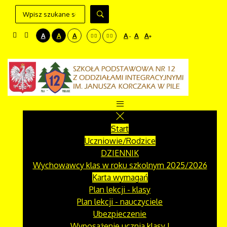
A
A
A
A
A
A
-
+
Start
Uczniowie/Rodzice
DZIENNIK
Wychowawcy klas w roku szkolnym 2025/2026
Karta wymagań
Plan lekcji - klasy
Plan lekcji - nauczyciele
Ubezpieczenie
Wyposażenie ucznia klasy I