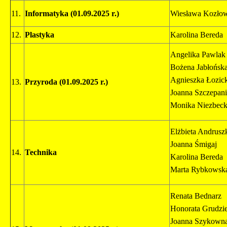
11.
Informatyka
(01.09.2025 r.)
Wiesława Kozło
12.
Plastyka
Karolina Bereda
Angelika Pawlak
Bożena Jabłońsk
Agnieszka Łozic
13.
Przyroda
(01.09.2025 r.)
Joanna Szczepan
Monika Niezbec
Elżbieta Andrusz
Joanna Śmigaj
14.
Technika
Karolina Bereda
Marta Rybkowsk
Renata Bednarz
Honorata Grudzi
Joanna Szykown