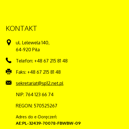
KONTAKT
ul. Lelewela 140,
64-920 Piła
Telefon: +48 67 215 81 48
Faks: +48 67 215 81 48
sekretariat@sp12.net.pl
NIP: 764 123 66 74
REGON: 570525267
Adres do e-Doręczeń:
AE:PL-32439-70078-FBWBW-09