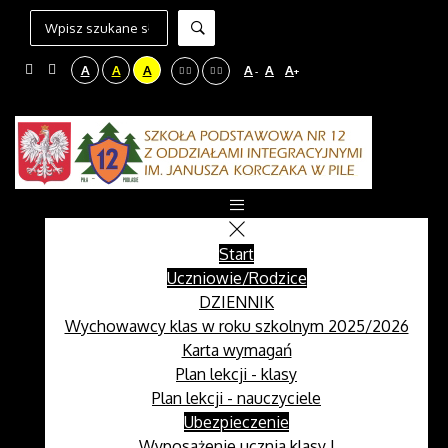
A
A
A
A
A
A
-
+
Start
Uczniowie/Rodzice
DZIENNIK
Wychowawcy klas w roku szkolnym 2025/2026
Karta wymagań
Plan lekcji - klasy
Plan lekcji - nauczyciele
Ubezpieczenie
Wyposażenie ucznia klasy I