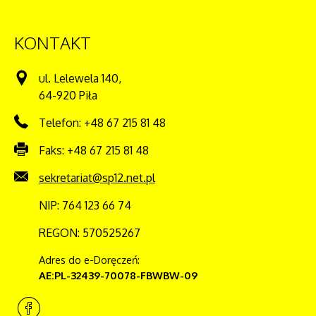
KONTAKT
ul. Lelewela 140,
64-920 Piła
Telefon: +48 67 215 81 48
Faks: +48 67 215 81 48
sekretariat@sp12.net.pl
NIP: 764 123 66 74
REGON: 570525267
Adres do e-Doręczeń:
AE:PL-32439-70078-FBWBW-09