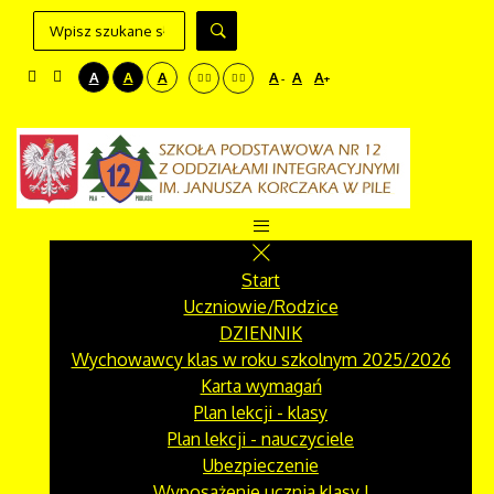
A
A
A
A
A
A
-
+
Start
Uczniowie/Rodzice
DZIENNIK
Wychowawcy klas w roku szkolnym 2025/2026
Karta wymagań
Plan lekcji - klasy
Plan lekcji - nauczyciele
Ubezpieczenie
Wyposażenie ucznia klasy I