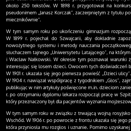
około 250 tekstów. W 1898 r. przygotował na konkurs 
pseudonimem „Janasz Korczak”, zaczerpniętym z tytułu pow
miecznikównie”.
W tym samym roku po ukończeniu gimnazjum rozpoczął 
W 1899 r. pojechał do Szwajcarii, aby dokładnie zapoz
nowożytnego systemu i metody nauczania początkowego,
słuchaczem tajnego „Uniwersytetu Latającego”, na którym 
i Wacław Nałkowski. W okresie tym poznawał warunki życ
interesując się losem dzieci. Owocem tych doświadczeń b
W 1901 r. ukazała się jego pierwsza powieść „Dzieci ulicy
W 1904 r. nawiązał współpracę z tygodnikiem „Głos”, zaj
publikując w nim artykuły poświęcone m.in. dzieciom zan
r. po otrzymaniu dyplomu lekarza rozpoczął pracę w Szpit
który przeznaczony był dla pacjentów wyznania mojżeszow
W tym samym roku w związku z trwającą wojną rosyjsko –
Wschód. W 1906 r. po powrocie z frontu ukazała się jego
która przyniosła mu rozgłos i uznanie. Pomimo uzyskanej