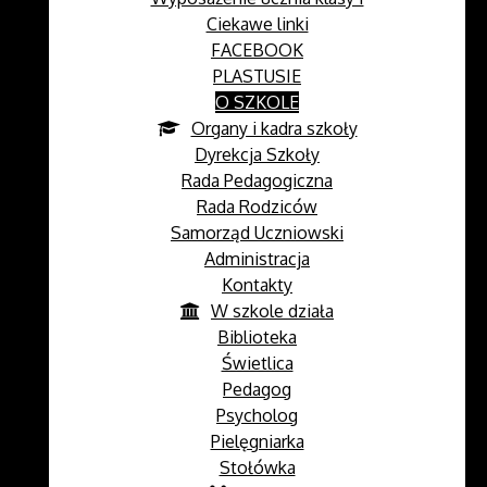
Ciekawe linki
FACEBOOK
PLASTUSIE
O SZKOLE
Organy i kadra szkoły
Dyrekcja Szkoły
Rada Pedagogiczna
Rada Rodziców
Samorząd Uczniowski
Administracja
Kontakty
W szkole działa
Biblioteka
Świetlica
Pedagog
Psycholog
Pielęgniarka
Stołówka