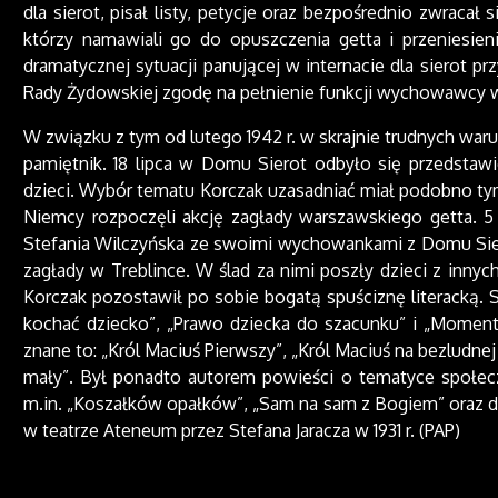
dla sierot, pisał listy, petycje oraz bezpośrednio zwracał 
którzy namawiali go do opuszczenia getta i przeniesien
dramatycznej sytuacji panującej w internacie dla sierot p
Rady Żydowskiej zgodę na pełnienie funkcji wychowawcy w
W związku z tym od lutego 1942 r. w skrajnie trudnych war
pamiętnik. 18 lipca w Domu Sierot odbyło się przedstawi
dzieci. Wybór tematu Korczak uzasadniać miał podobno tym, 
Niemcy rozpoczęli akcję zagłady warszawskiego getta. 5 
Stefania Wilczyńska ze swoimi wychowankami z Domu Sier
zagłady w Treblince. W ślad za nimi poszły dzieci z inn
Korczak pozostawił po sobie bogatą spuściznę literacką.
kochać dziecko”, „Prawo dziecka do szacunku” i „Momen
znane to: „Król Maciuś Pierwszy”, „Król Maciuś na bezludne
mały”. Był ponadto autorem powieści o tematyce społeczn
m.in. „Koszałków opałków”, „Sam na sam z Bogiem” oraz d
w teatrze Ateneum przez Stefana Jaracza w 1931 r. (PAP)