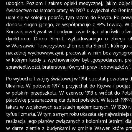
ubogich. Poziom i zakres opieki medycznej, jakim objęci
świadectwo na łamach prasy. W 1907 r. wyjechał do Berlina 
udał się w kolejną podróż, tym razem do Paryża. Po pow
donosu sugerującego, że współpracuje z PPS-Lewicą. W z
Korczak przebywał w Londynie zwiedzając placówki oświa
dyrektorem Domu Sierot, wybudowanego u zbiegu uli
w Warszawie Towarzystwo „Pomoc dla Sierot”, którego czł
naczelnej wychowawczyni, pracowali w nim bez wynagro
w którym każdy z wychowanków był „gospodarzem, praco
sprawiedliwości, braterstwa, równych praw i obowiązków”
Po wybuchu I wojny światowej w 1914 r. został powołany d
Ukrainie. W połowie 1917 r. przyjechał do Kijowa i podjął
w polskim przedszkolu. W czerwcu 1918 r. wrócił do Pols
placówkę przeznaczoną dla dzieci polskich. W latach 1919-
lekarz w wojskowych szpitalach epidemicznych. W 1920 r.
tyfus i zmarła. W tym samym roku ukazała się najważniejsza
realizacja jego planów związanych z koloniami letnimi d
w darze ziemie z budynkami w gminie Wawer, które prz