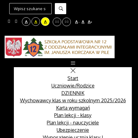
A
A
A
A
A
A
-
+
Start
Uczniowie/Rodzice
DZIENNIK
Wychowawcy klas w roku szkolnym 2025/2026
Karta wymagań
Plan lekcji - klasy
Plan lekcji - nauczyciele
Ubezpieczenie
Wyposażenie ucznia klasy I