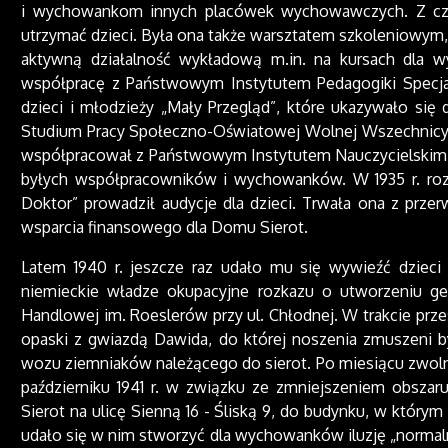
i wychowankom innych placówek wychowawczych. Z cza
utrzymać dzieci. Była ona także warsztatem szkoleniowym,
aktywną działalność wykładową m.in. na kursach dla 
współpracę z Państwowym Instytutem Pedagogiki Specjal
dzieci i młodzieży „Mały Przegląd”, które ukazywało się
Studium Pracy Społeczno-Oświatowej Wolnej Wszechnicy Po
współpracował z Państwowym Instytutem Nauczycielskim. W
byłych współpracowników i wychowanków. W 1935 r. ro
Doktor” prowadził audycje dla dzieci. Trwała ona z prze
wsparcia finansowego dla Domu Sierot.
Latem 1940 r. jeszcze raz udało mu się wywieźć dzieci 
niemieckie władze okupacyjne rozkazu o utworzeniu ge
Handlowej im. Roeslerów przy ul. Chłodnej. W trakcie prze
opaski z gwiazdą Dawida, do której noszenia zmuszeni b
wozu ziemniaków należącego do sierot. Po miesiącu zwoln
październiku 1941 r. w związku ze zmniejszeniem obszar
Sierot na ulicę Sienną 16 - Śliską 9, do budynku, w który
udało się w nim stworzyć dla wychowanków iluzję „normaln