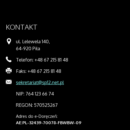
KONTAKT
ul. Lelewela 140,
64-920 Piła
Telefon: +48 67 215 81 48
Faks: +48 67 215 81 48
sekretariat@sp12.net.pl
NIP: 764 123 66 74
REGON: 570525267
Adres do e-Doręczeń:
AE:PL-32439-70078-FBWBW-09