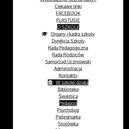
Ciekawe linki
FACEBOOK
PLASTUSIE
O SZKOLE
Organy i kadra szkoły
Dyrekcja Szkoły
Rada Pedagogiczna
Rada Rodziców
Samorząd Uczniowski
Administracja
Kontakty
W szkole działa
Biblioteka
Świetlica
Pedagog
Psycholog
Pielęgniarka
Stołówka