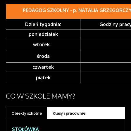
PEDAGOG SZKOLNY -
p. NATALIA GRZEGORCZ
Dzień tygodnia:
Godziny pracy
poniedziałek
wtorek
środa
czwartek
piątek
CO
W SZKOLE MAMY?
Obiekty szkolne
Klasy i pracownie
STOŁÓWKA