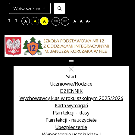
A
A
A
A
A
A
-
+
Start
Uczniowie/Rodzice
DZIENNIK
Wychowawcy klas w roku szkolnym 2025/2026
Karta wymagań
Plan lekcji - klasy
Plan lekcji - nauczyciele
Ubezpieczenie
Wyposażenie ucznia klasy I