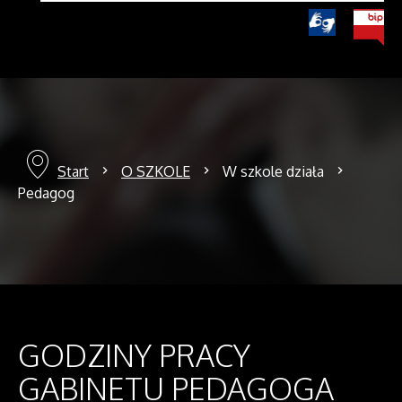
Start
O SZKOLE
W szkole działa
Pedagog
GODZINY PRACY
GABINETU PEDAGOGA